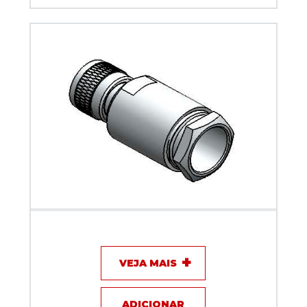
Conector UHF mini macho - Klc - KM-5M
VEJA MAIS
ADICIONAR