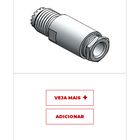
Conector UHF mini fêmea - Klc - KM-2F
VEJA MAIS
ADICIONAR