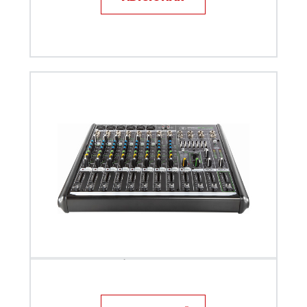
Mixer de Áudio - Mackie ProFXv2