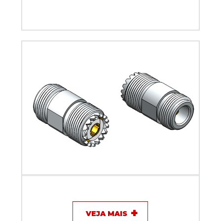
Adaptador UHF fêmea x fêmea N - Klc - KLC-55
VEJA MAIS