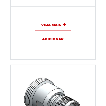
Adaptador macho N x fêmea BNC - Klc - KLC-2
VEJA MAIS
ADICIONAR