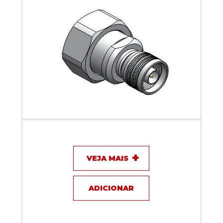
Adaptador N macho x DIN 7/16 macho - Klc - KLC-
075
VEJA MAIS
ADICIONAR