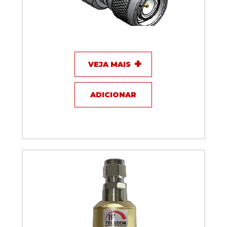
Adaptador KLC TNC Macho x N Femea KLC-18
VEJA MAIS
ADICIONAR