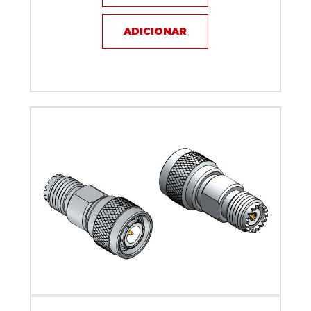
ADICIONAR
Adaptador UHF mini fêmea x macho TNC - Klc - KLC-