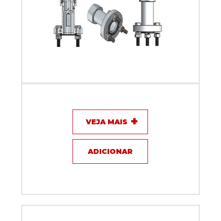
Adaptador DIN 7/16 macho x EIA flange 57,2 mm - Klc
- 149
VEJA MAIS
ADICIONAR