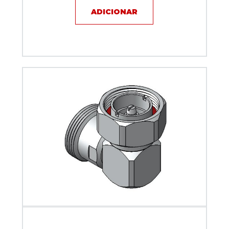
ADICIONAR
Adaptador DIN 7/16 macho angular 90° X DIN 7/16
fêmea- 5049