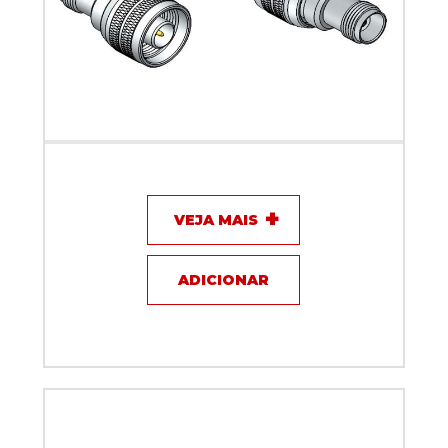
Adaptador N macho x fêmea TNC - Klc - KLC-19
VEJA MAIS
ADICIONAR