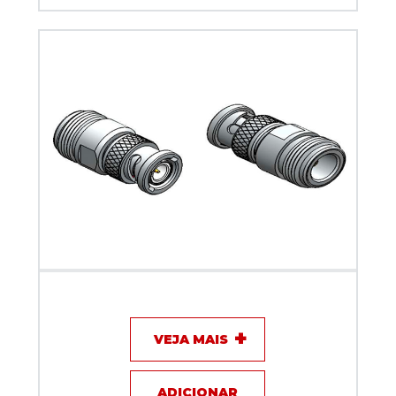
Adaptador BNC macho x fêmea N - Klc - KLC-1
VEJA MAIS
ADICIONAR