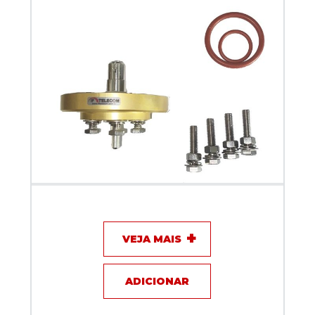
Adaptador Redutor IF Telecom Flange EIA 1.5/8 para
Flange 7/8" (S)
VEJA MAIS
ADICIONAR