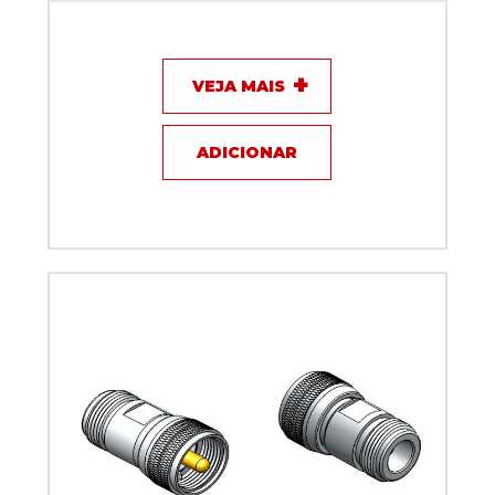
Adaptador N fêmea x macho F - Klc - KLC-45
VEJA MAIS
ADICIONAR