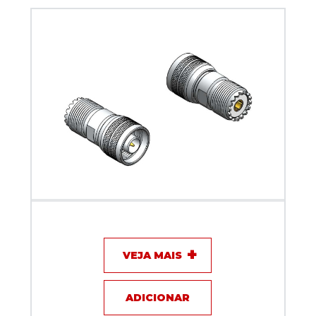
Adaptador N macho x fêmea UHF - Klc - KLC-5
VEJA MAIS
ADICIONAR