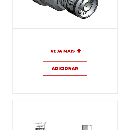
Adaptador 7/16 fêmea x N macho - Klc - KLC-82
VEJA MAIS
ADICIONAR