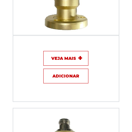
Adaptador com Flange IF Telecom EIA 7/8" para N
Macho
VEJA MAIS
ADICIONAR