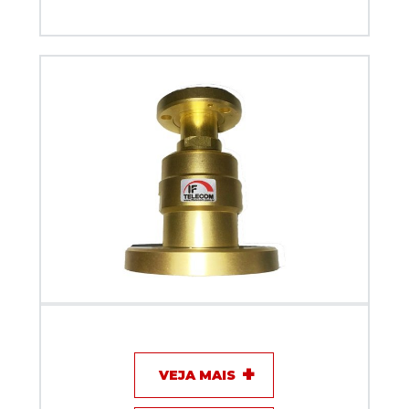
Adaptador Redutor IF Telecom EIA 1.5/8" para EIA
7/8"
VEJA MAIS