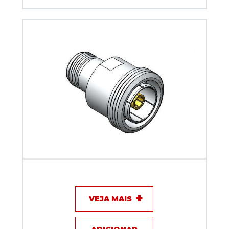
Adaptador DIN 7/16 fêmea x N fêmea - Klc - KLC-070
VEJA MAIS