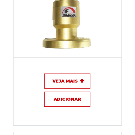
Adaptador com Flange IF Telecom EIA 7/8" para N
Fêmea
VEJA MAIS
ADICIONAR