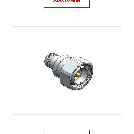
ADICIONAR
Adaptador KlC DIN 7/16 Macho X N Femea KLC-74