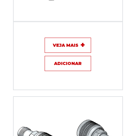
Adaptador N fêmea x macho UHF - Klc - KLC-6
VEJA MAIS
ADICIONAR