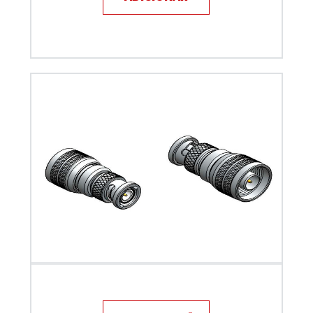
Adaptador BNC macho x macho N - Klc - KLC-12