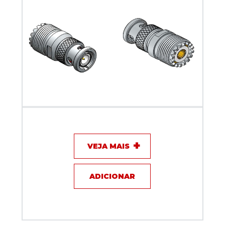
Adaptador N macho x fêmea UHF - Klc - KLC-3
VEJA MAIS
ADICIONAR