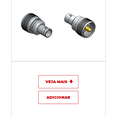
Adaptador BNC fêmea x macho UHF- Klc - KLC-4
VEJA MAIS
ADICIONAR