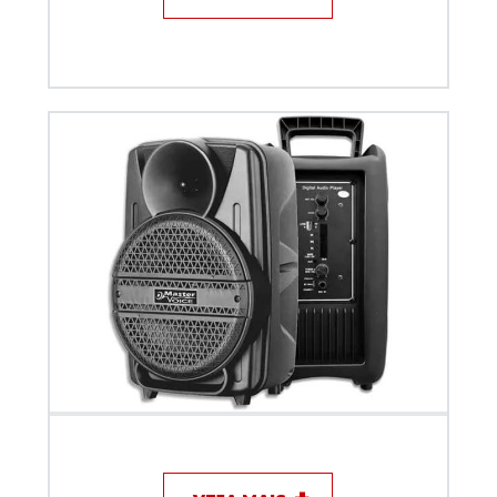
Caixa de som 08 Master Voice Amplificada C/BAT.
MV-08 (B)