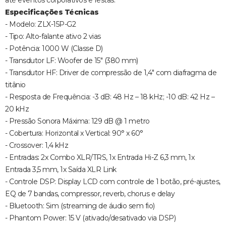
até eventos corporativos e festas.
Especificações Técnicas
- Modelo: ZLX-15P-G2
- Tipo: Alto-falante ativo 2 vias
- Potência: 1000 W (Classe D)
- Transdutor LF: Woofer de 15" (380 mm)
- Transdutor HF: Driver de compressão de 1,4" com diafragma de
titânio
- Resposta de Frequência: -3 dB: 48 Hz – 18 kHz; -10 dB: 42 Hz –
20 kHz
- Pressão Sonora Máxima: 129 dB @ 1 metro
- Cobertura: Horizontal x Vertical: 90° x 60°
- Crossover: 1,4 kHz
- Entradas: 2x Combo XLR/TRS, 1x Entrada Hi-Z 6,3 mm, 1x
Entrada 3,5 mm, 1x Saída XLR Link
- Controle DSP: Display LCD com controle de 1 botão, pré-ajustes,
EQ de 7 bandas, compressor, reverb, chorus e delay
- Bluetooth: Sim (streaming de áudio sem fio)
- Phantom Power: 15 V (ativado/desativado via DSP)