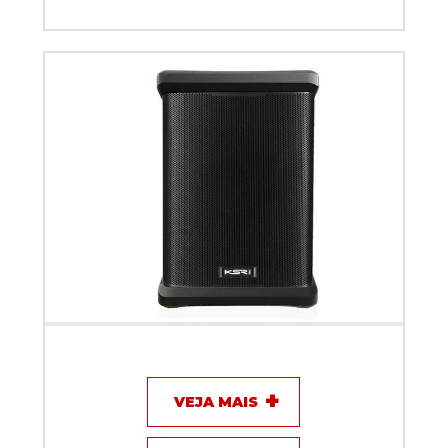
Caixa Acustica KSR Ativa Portatil Bateria K1-
COMPACT
VEJA MAIS