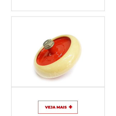
Capacitor de disco - 270pF / 10KV / 4A - KEF
VEJA MAIS