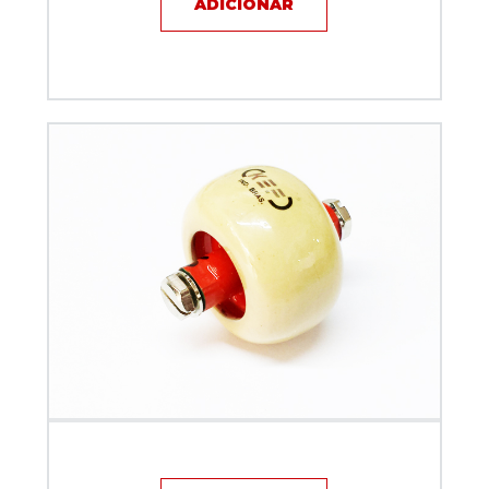
ADICIONAR
Capacitor de disco - 75pF / 16KV / 4A - KEF