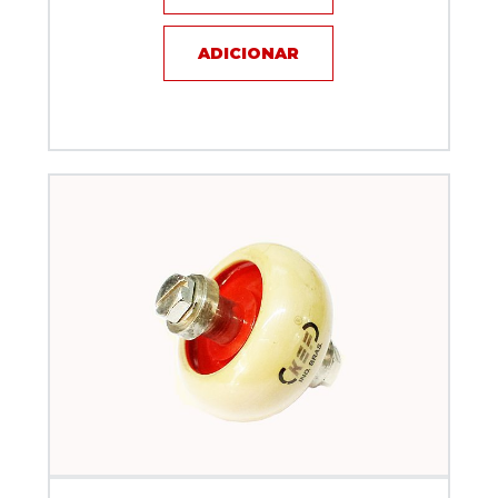
ADICIONAR
Capacitor de disco - 120pF / 10KV / 2A - KEF