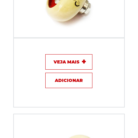
Capacitor de disco - 150pF / 10KV / 3A - KEF
VEJA MAIS
ADICIONAR