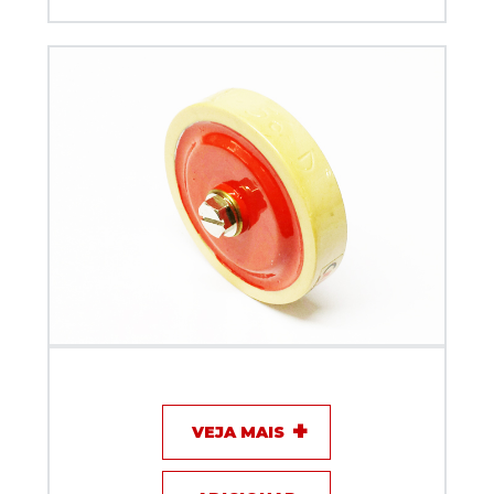
Capacitor de disco - 500pF / 7KV (MTA) - KEF
VEJA MAIS