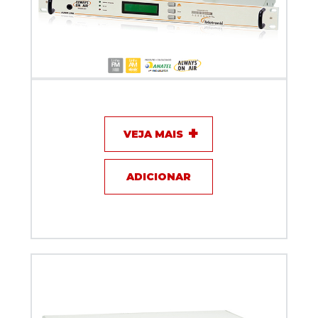
Link em UHF de 450 MHz - SP1045 Móvel -
Teletronix
VEJA MAIS
ADICIONAR