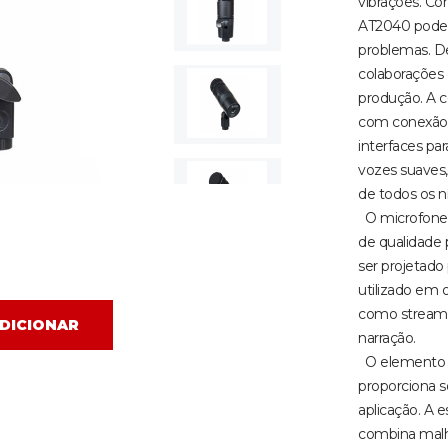
vibrações. Co
AT2040 podem
problemas. De
colaborações
produção. A c
com conexão 
interfaces pa
vozes suaves, 
de todos os n
O microfone 
de qualidade 
ser projetad
utilizado em 
como streamin
DICIONAR
narração.
O elemento d
proporciona 
aplicação. A 
combina malh