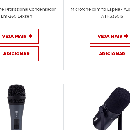
máximo do c
ne Profissional Condensador
Microfone com fio Lapela - Au
- Conector de
Lm-260 Lexsen
ATR3350IS
VÍDEO D
VEJA MAIS
VEJA MAIS
ADICIONAR
ADICIONAR