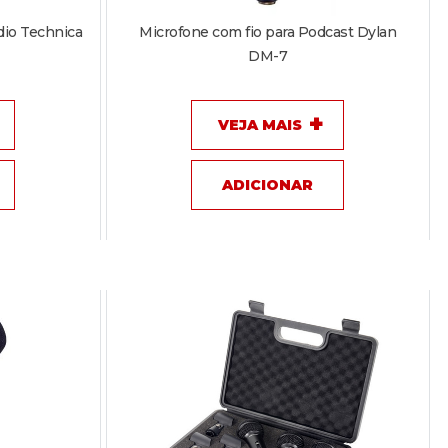
orpo
dio Technica
Microfone com fio para Podcast Dylan
 saída Tipo XLRM de 3 pinos integrado
DM-7
O PRODUTO
VEJA MAIS
ADICIONAR