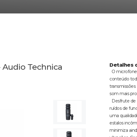
- Audio Technica
Detalhes 
O microfone 
conteúdo todo
transmissões 
som mais prof
Desfrute de 
ruídos de fun
uma qualidade
estalos incôm
minimiza aind