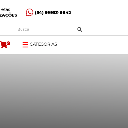
letas
(54) 99953-6642
ZAÇÕES
0