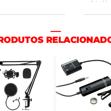
não tecido) e
resulta em ca
ruídos extern
microfone par
duas vozes n
microfones pa
RODUTOS RELACIONAD
captação de á
Acessórios i
suporte artic
pol.-27 a 3/8 
Especificaç
- Elemento:D
- Padrão polar
- Resposta e
- Sensibilidad
1 kHz)
- Impedância
- Peso 615 g (
- Dimensões 