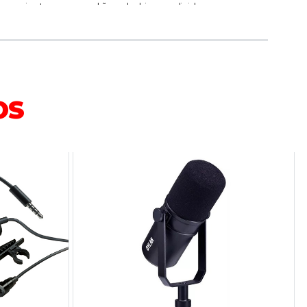
m conjunto com o padrão polar hipercardioide
ptação estreita altamente direcional que reduz
os, mas produz um som clássico e suave. O
a podcast AT2040 facilita a gravação de uma ou
o mesmo ambiente e, mesmo ao utilizar dois
ra gravar podcasts com duas pessoas, a
OS
udio dos usuários será excelente.
nclusos: O AT2040 é fornecido completo com
ulado para pedestal, adaptador roscado de 5/8
pol.-16 e bolsa protetora macia.
ões:
inâmico
:Hipercardioide
m freqüência:80 a 16 000 Hz
e de circuito aberto:-53 dB (2,2 mV) (0 dB=1 V/Pa,
: 600 ohms
21.7 oz)
145,3 mm de comprimento, 52 mm de diâmetro