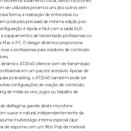
m excelente isolamento vocal, vários microfones
 ser utilizados próximos uns dos outros sem
ssa forma, a realização de entrevistas ou
 em podcasts precisará de mínima edição pós-
onfiguração é rápida e fácil com a saída XLR
a equipamentos de transmissão profissionais ou
ra Mac e PC. O design dinâmico proporciona
ricas e profissionais para criadores de conteúdo
íveis.
dinâmico AT2040 oferece som de transmissão
profissional em um pacote acessível. Apesar de
o para podcasting, o AT2040 também pode ser
outras configurações de criação de conteúdo,
g de mídia ao vivo, jogos ou trabalho de
e diafragma grande deste microfone
som suave e natural, independentemente da
espuma multiestágio interna especial (que
a de espuma com um filtro Pop de material