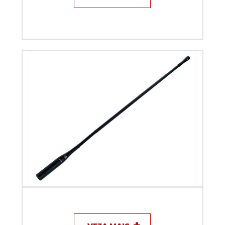
Microfone com fio - Gooseneck Akg GN 50E