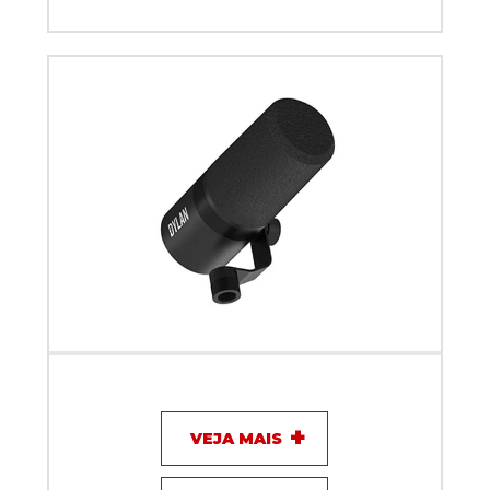
Microfone com fio Dinamico Dylan Podcast DM-5
VEJA MAIS