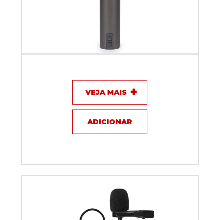
Microfone com fio Dinamico Samson Q2U USB/XLR
VEJA MAIS
ADICIONAR