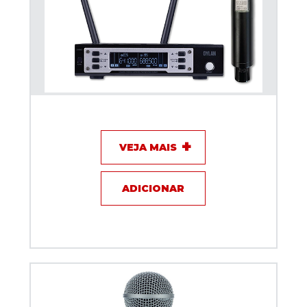
Microfone sem fio Dylan D-9001TB Talkback
VEJA MAIS
ADICIONAR