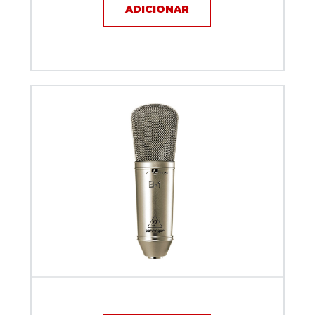
ADICIONAR
Microfone com fio - Behringer B1