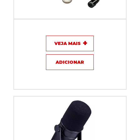
Microfone com fio Lapela - Audio Technica
ATR3350IS
VEJA MAIS
ADICIONAR