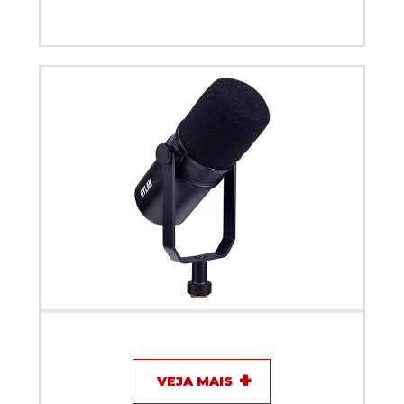
Microfone com fio Dinamico XLR + USB c/ interface
para Podcast Dylan DM-8
VEJA MAIS