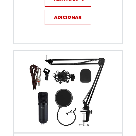
ADICIONAR
Kit Microfone Profissional Condensador Lm-260