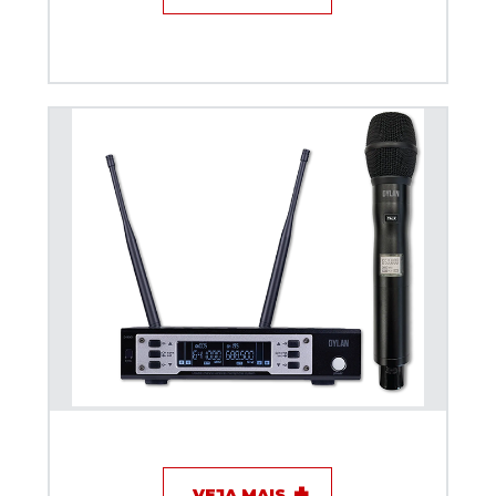
Microfone sem fio Dylan D-9001TB Talkback
VEJA MAIS