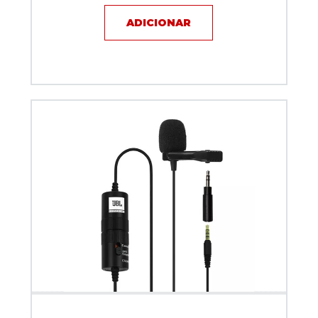
ADICIONAR
Microfone com fio Lapela - JBL CSLM20B