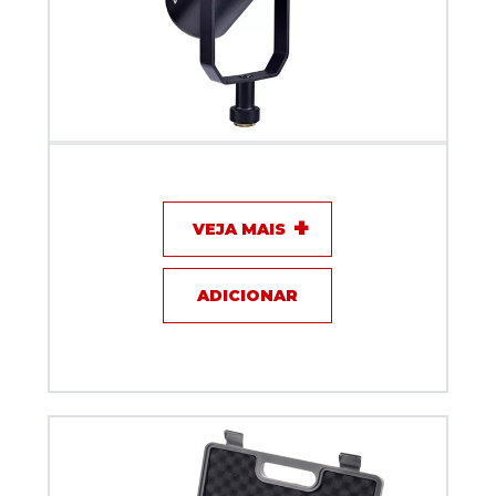
Microfone com fio Dinamico XLR + USB c/ interface
para Podcast Dylan DM-8
VEJA MAIS
ADICIONAR