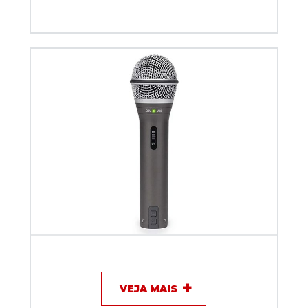
Microfone com fio Dinamico Samson Q2U USB/XLR
VEJA MAIS