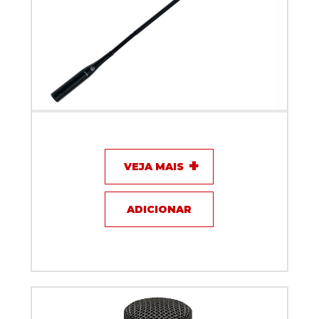
Microfone com fio - Gooseneck Akg GN 50E
VEJA MAIS
ADICIONAR