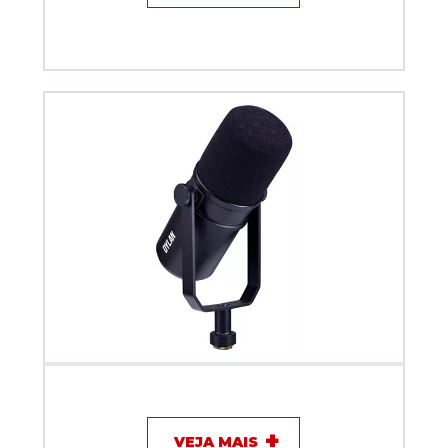
Microfone com fio para Podcast Dylan DM-7
VEJA MAIS