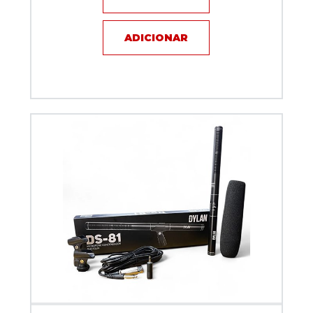
ADICIONAR
Microfone com fio Shotgun Dylan DS-81