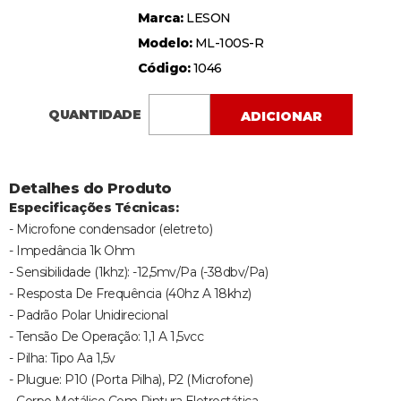
Marca:
LESON
Modelo:
ML-100S-R
Código:
1046
QUANTIDADE
ADICIONAR
Detalhes do Produto
Especificações Técnicas:
- Microfone condensador (eletreto)
- Impedância 1k Ohm
- Sensibilidade (1khz): -12,5mv/Pa (-38dbv/Pa)
- Resposta De Frequência (40hz A 18khz)
- Padrão Polar Unidirecional
- Tensão De Operação: 1,1 A 1,5vcc
- Pilha: Tipo Aa 1,5v
- Plugue: P10 (Porta Pilha), P2 (Microfone)