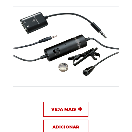
Microfone com fio Lapela - Audio Technica
ATR3350IS
VEJA MAIS
ADICIONAR