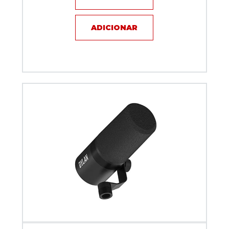
ADICIONAR
Microfone com fio Dinamico Dylan Podcast DM-5