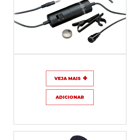
Microfone com fio Lapela - Audio Technica
ATR3350IS
VEJA MAIS
ADICIONAR