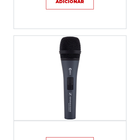
ADICIONAR
Microfone com fio - Sennheiser E835 S