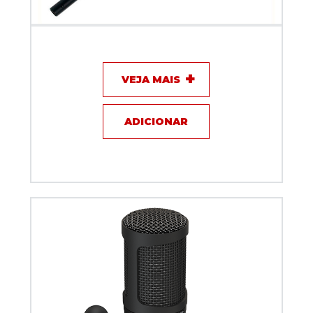
Microfone com fio - Gooseneck Akg GN 50E
VEJA MAIS
ADICIONAR