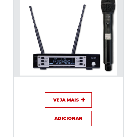
Microfone sem fio Dylan D-9001TB Talkback
VEJA MAIS
ADICIONAR