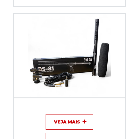
Microfone com fio Shotgun Dylan DS-81
VEJA MAIS