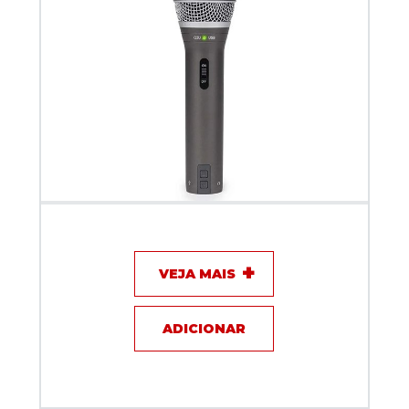
Microfone com fio Dinamico Samson Q2U USB/XLR
VEJA MAIS
ADICIONAR