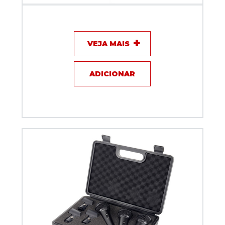
Microfone com fio Dinamico XLR + USB c/ interface
para Podcast Dylan DM-8
VEJA MAIS
ADICIONAR