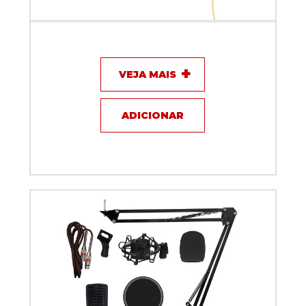
Microfone com fio Dylan DH-77
VEJA MAIS
ADICIONAR