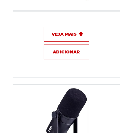
Microfone com fio Lapela - Audio Technica
ATR3350IS
VEJA MAIS
ADICIONAR