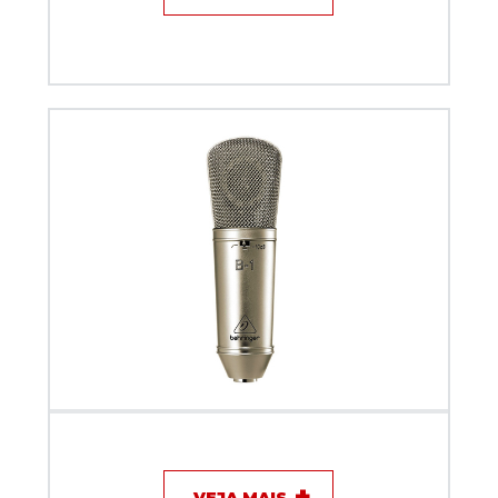
Microfone com fio - Behringer B1
VEJA MAIS