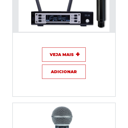
Microfone sem fio Dylan D-9001TB Talkback
VEJA MAIS
ADICIONAR