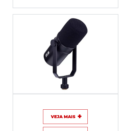
Microfone com fio Dinamico XLR + USB c/ interface
para Podcast Dylan DM-8
VEJA MAIS