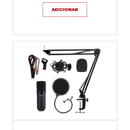
ADICIONAR
Kit Microfone Profissional Condensador Lm-260
Lexsen