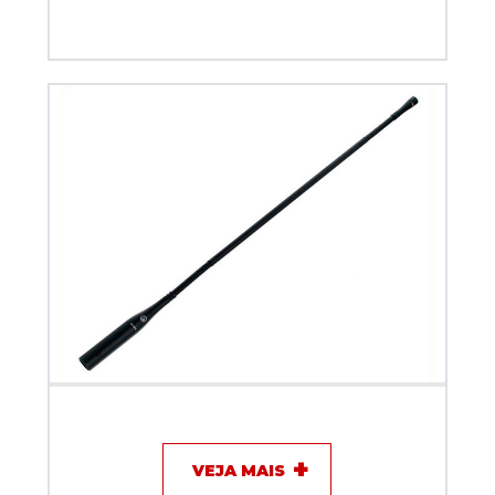
Microfone com fio - Gooseneck Akg GN 50E
VEJA MAIS