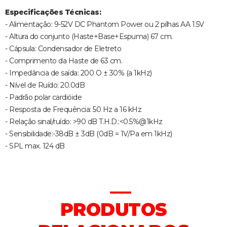
Especificações Técnicas:
- Alimentação: 9-52V DC Phantom Power ou 2 pilhas AA 1.5V
- Altura do conjunto (Haste+Base+Espuma) 67 cm.
- Cápsula: Condensador de Eletreto
- Comprimento da Haste de 63 cm.
- Impedância de saída: 200 O ± 30% (a 1kHz)
- Nível de Ruído: 20.0dB
- Padrão polar cardióide
- Resposta de Frequência: 50 Hz a 16 kHz
- Relação sinal/ruído: >90 dB T.H.D.:<0.5%@1kHz
- Sensibilidade:-38dB ± 3dB (0dB = 1V/Pa em 1kHz)
- SPL max. 124 dB
PRODUTOS