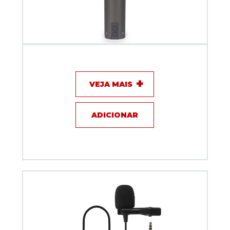
Microfone com fio Dinamico Samson Q2U USB/XLR
VEJA MAIS
ADICIONAR