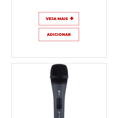
Microfone com fio Shotgun Dylan DS-81
VEJA MAIS
ADICIONAR