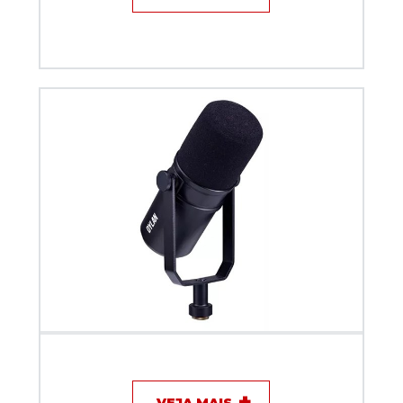
Microfone com fio para Podcast Dylan DM-7
VEJA MAIS