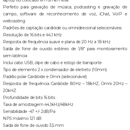
laptop ou colocado em uma mesa
Perfeito para gravação de música, podcasting e gravação de
campo, software de reconhecimento de voz, iChat, VoIP e
webcasting
Padrões de captação cardióide ou omnidirecional selecionáveis
Resolução de 16 bits e 44,1 kHz
Resposta de frequência suave e plana de 20 Hz a 18 kHz
Saída de fone de ouvido estéreo de 1/8" para monitoramento
sem latência
Inclui cabo USB, clipe de cabo e estojo de transporte
Tipo de elemento 2 x condensador de eletreto (10mm)
Padrão polar Cardióide e Omni (selecionável)
Resposta de frequência Cardióide 80Hz – 18kHZ, Omni 20Hz –
20kHZ
Profundidade de bits 16 bits
Taxa de amostragem 44,1kHz/48kHz
Sensibilidade -47 +/- 2dB/Pa
NPS máximo 121 dB
Saída de fone de ouvido 3,5 mm