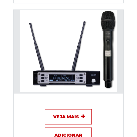
Microfone sem fio Dylan D-9001TB Talkback
VEJA MAIS
ADICIONAR