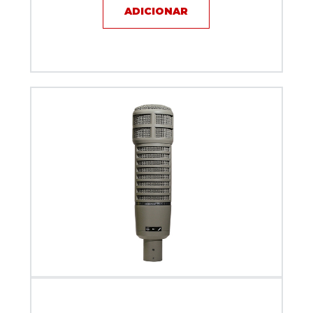
ADICIONAR
Microfone com fio - Eletro-Voice RE20