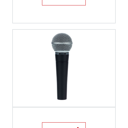
Microfone com fio - Shure SM58 LC