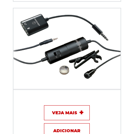
Microfone com fio Lapela - Audio Technica
ATR3350IS
VEJA MAIS
ADICIONAR