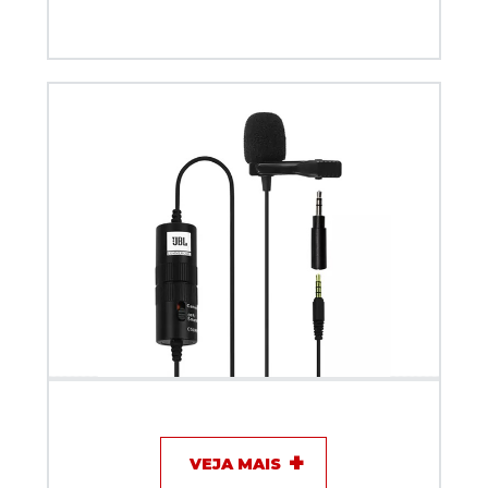
Microfone com fio Lapela - JBL CSLM20B
VEJA MAIS