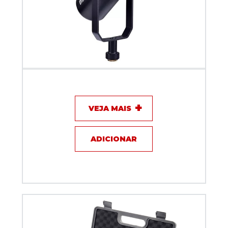
Microfone com fio Dinamico XLR + USB c/ interface
para Podcast Dylan DM-8
VEJA MAIS
ADICIONAR