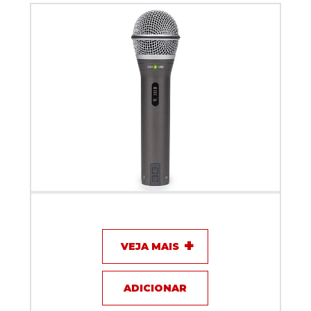
Microfone com fio Dinamico Samson Q2U USB/XLR
VEJA MAIS
ADICIONAR