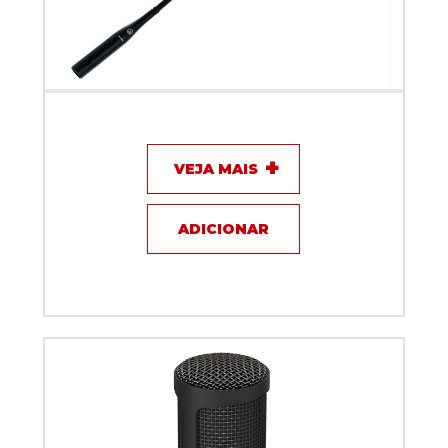
Microfone com fio - Gooseneck Akg GN 50E
VEJA MAIS
ADICIONAR