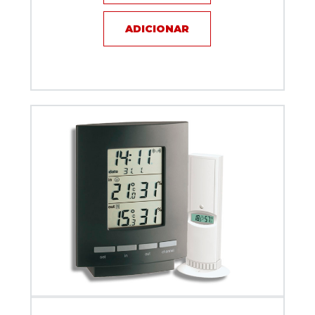
ADICIONAR
Relógio Termo Higrômetro TFA