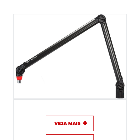
Suporte Articulado Biquad TOP ARM com sinal ON
AIR Preta 100 cm
VEJA MAIS