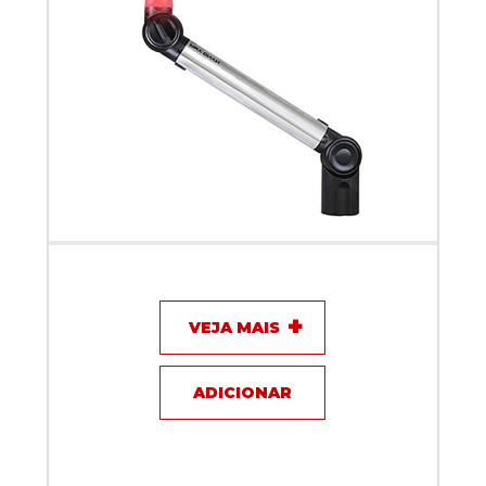
Suporte Articulado Biquad NANO ARM com sinal ON
AIR Prata 40 cm
VEJA MAIS
ADICIONAR