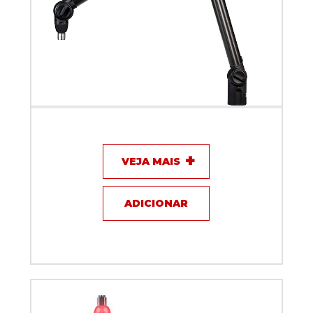
Suporte Articulado Biquad TOP ARM Preto 80 cm
VEJA MAIS
ADICIONAR