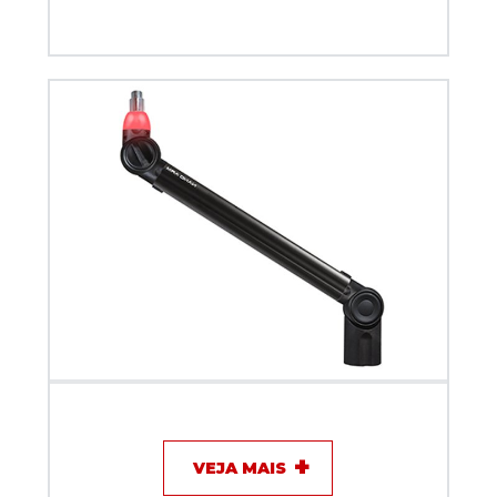
Suporte Articulado Biquad NANO ARM com sinal ON
AIR Preta 50 cm
VEJA MAIS