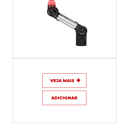
Suporte Articulado Biquad NANO ARM com sinal ON
AIR Prata 30 cm
VEJA MAIS
ADICIONAR